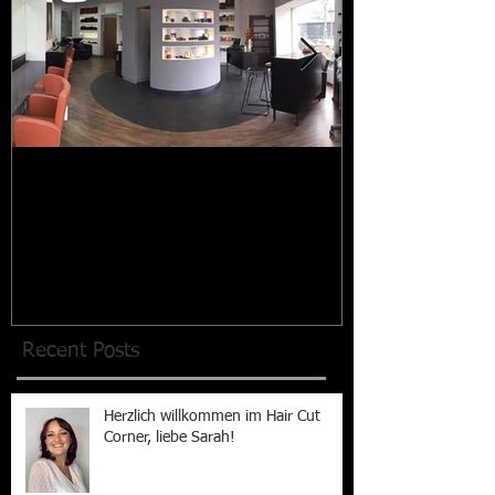
"HEREINSPAZIERT"
Umstyling Mare
Angelegenheit i
junge Frau liefe
«bedingungslos
Recent Posts
Herzlich willkommen im Hair Cut
Corner, liebe Sarah!