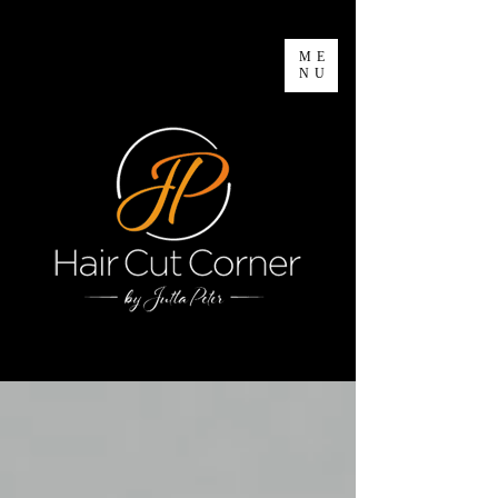
ME
NU