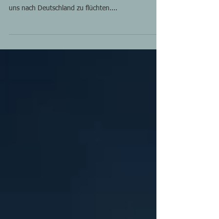
In der aktuellen Situation in der Ukraine hatte
Svitlana keine andere Wahl als mit ihren KInder zu
uns nach Deutschland zu flüchten....