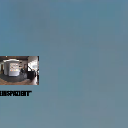
EINSPAZIERT"
Umstyling
Mareike.Die
Angelegenheit ist
reizvoll: Eine junge
Frau liefert sich