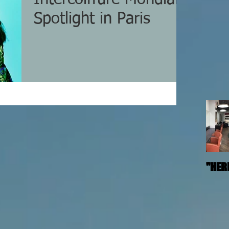
Spotlight in Paris
"HER