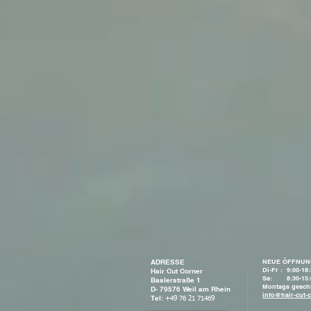
ADRESSE
NEUE ÖFFNUN
Di-Fr : 9:00-18
Hair Cut Corner
Sa: 8:30-15:
Baslerstraße 1
Montags
gesch
D- 79576 Weil am Rhein
info@hair-cut-
Tel:
+49 76 21 71469