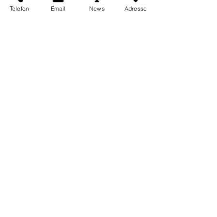
Telefon
Email
News
Adresse
Goldener Meisterbrief
Herzlichen Glückwunsch zur
"COLOUR LICENCE"
GOLD PROFESSIONAL HAIRCARE
SHOW