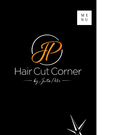
ME
NU