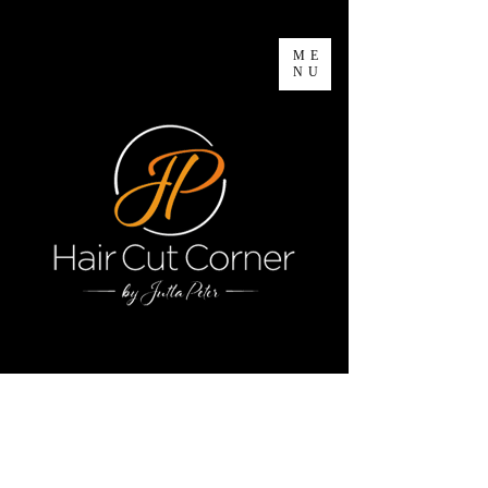
ME
NU