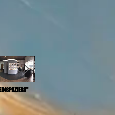
EINSPAZIERT"
Umstyling
Mareike.Die
Angelegenheit ist
reizvoll: Eine junge