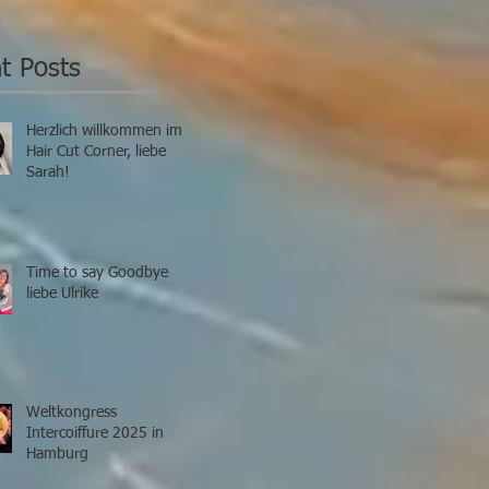
Frau liefert sich
«bedingungslos»
vier
t Posts
Herzlich willkommen im
Hair Cut Corner, liebe
Sarah!
Time to say Goodbye
liebe Ulrike
Weltkongress
Intercoiffure 2025 in
Hamburg