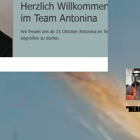
Herzlich Willkommen
im Team Antonina
Wir freuen uns ab 15 Oktober Antonina im Team
begrüßen zu dürfen.
"HER