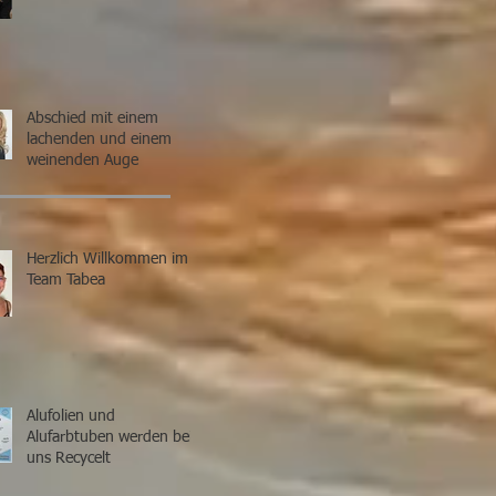
Abschied mit einem
lachenden und einem
weinenden Auge
Herzlich Willkommen im
Team Tabea
Alufolien und
Alufarbtuben werden bei
uns Recycelt