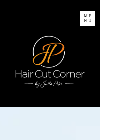
ME
NU