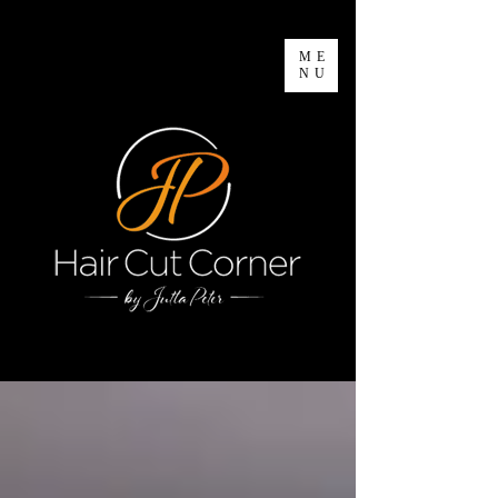
ME
NU