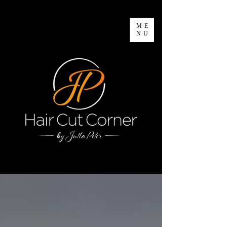
ME
NU