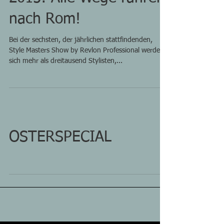
Style Masters Show
2015: Alle Wege führen
nach Rom!
Bei der sechsten, der jährlichen stattfindenden,
Style Masters Show by Revlon Professional werden
sich mehr als dreitausend Stylisten,...
OSTERSPECIAL