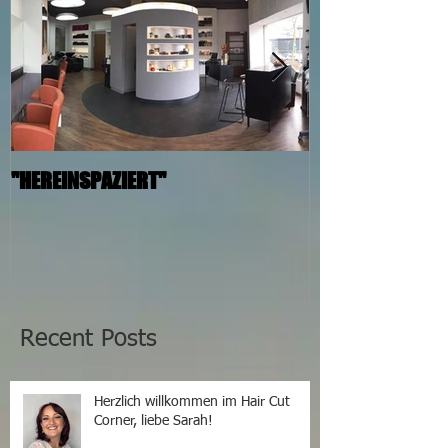
"HEREINSPAZIERT"
Umstyling Mare
Angelegenheit i
junge Frau liefe
«bedingungslos
Recent Posts
Herzlich willkommen im Hair Cut
Corner, liebe Sarah!