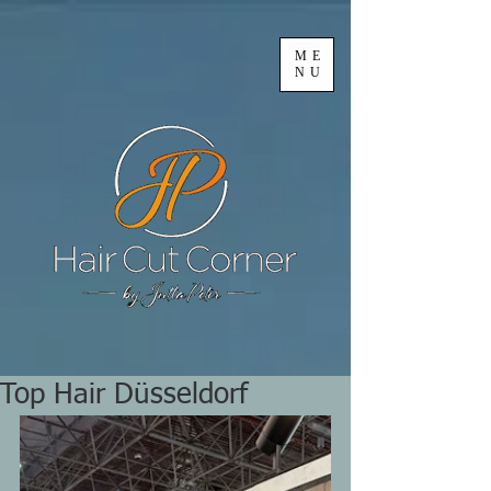
ME
NU
Top Hair Düsseldorf