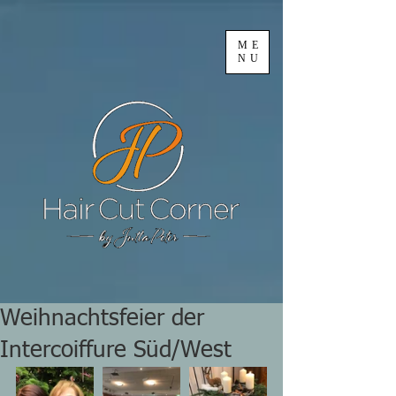
ME
NU
Weihnachtsfeier der
Intercoiffure Süd/West