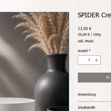
SPIDER Cr
Preis
13,00 €
26,00 €
/
100g
26,00 €
inkl. MwSt.
pro
100
Anzahl
*
Gramm
In
Anwendung
Die SPIDER Cream ist
Inhaltstoffe
sparsam verwendet we