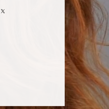
e sie ins frottierte oder trockene 
eth-20, Oleth-10 Phosphate, PVP, 
ldodecanol, Glycol Distearate, 
mine, Phenoxyethanol, Parfum, PEG-
 CI 47000, CI 61565