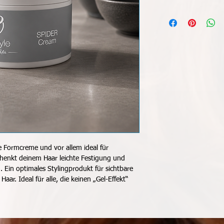
Handflächen und arbeit
Aqua, Paraffin, Stear
Haar ein.
Propylene Glycol, Octy
Steareth-2, Ethanola
90M, Benzyl Alcohol,
 Formcreme und vor allem ideal für 
schenkt deinem Haar leichte Festigung und 
 Ein optimales Stylingprodukt für sichtbare 
aar. Ideal für alle, die keinen „Gel-Effekt“ 