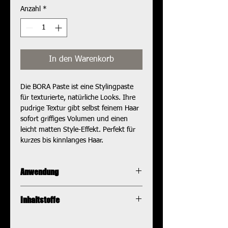
100
Anzahl
*
Gramm
In den Warenkorb
Die BORA Paste ist eine Stylingpaste 
für texturierte, natürliche Looks. Ihre 
pudrige Textur gibt selbst feinem Haar 
sofort griffiges Volumen und einen 
leicht matten Style-Effekt. Perfekt für 
kurzes bis kinnlanges Haar.
Anwendung
Die BORA Paste ist sehr ergiebig und 
Inhaltstoffe
kann daher sparsam verwendet 
werden. Verreibe sie zwischen den 
Aqua, Cera Microcristallina, 
Handflächen bis keine weißen Stellen 