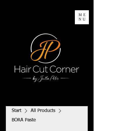
ME
NU
Start
All Products
BORA Paste